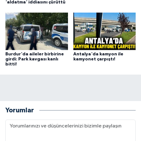
'aldatma' iddiasını çürüttü
Burdur'da aileler birbirine
Antalya'da kamyon ile
girdi: Park kavgası kanlı
kamyonet çarpıştı!
bitti!
Yorumlar