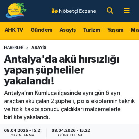
Nöbetçi Eczane
AHK TV
Antalya Nöbetçi Eczaneler
AHK TV
Gündem
Asayiş
Turizm
Yaşam
Ma
Gündem
Antalya Hava Durumu
HABERLER
ASAYIŞ
Asayiş
Antalya Namaz Vakitleri
Antalya'da akü hırsızlığı
yapan şüpheliler
Turizm
Antalya Trafik Yoğunluk Haritası
yakalandı!
Yaşam
Süper Lig Puan Durumu ve Fikstür
Antalya’nın Kumluca ilçesinde aynı gün 6 ayrı
araçtan akü çalan 2 şüpheli, polis ekiplerinin teknik
Magazin
Tüm Manşetler
ve fiziki takibi sonucu çaldıkları malzemelerle
birlikte yakalandı.
Ekonomi
Son Dakika Haberleri
08.04.2026 - 15:21
08.04.2026 - 15:22
Spor
Haber Arşivi
YAYINLANMA
GÜNCELLEME