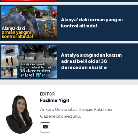
Alanya'daki orman yangını
kontrol altında!
Antalya sıcağından kaçışın
adresi belli oldu! 38
dereceden eksi 8'e
EDITÖR
Fadime Yiğit
Ankara Üniversitesi İletişim Fakültesi
Gazetecilik mezunu.