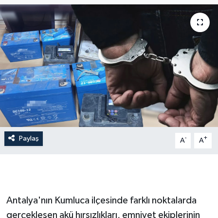
Dünya
Resmi Reklamlar
Paylaş
-
+
A
A
Antalya'nın Kumluca ilçesinde farklı noktalarda
gerçekleşen akü hırsızlıkları, emniyet ekiplerinin