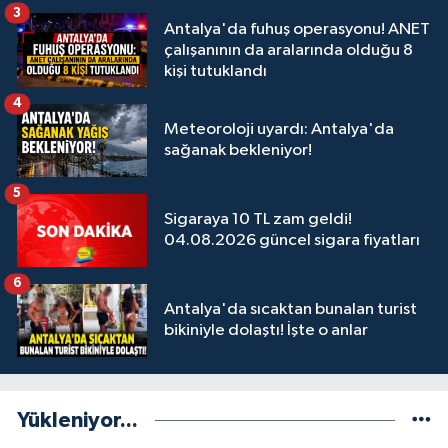
3
Antalya'da fuhuş operasyonu! ANET
çalışanının da aralarında olduğu 8
kişi tutuklandı
4
Meteoroloji uyardı: Antalya'da
sağanak bekleniyor!
5
Sigaraya 10 TL zam geldi!
04.08.2026 güncel sigara fiyatları
6
Antalya'da sıcaktan bunalan turist
bikiniyle dolaştı! İşte o anlar
Yükleniyor...