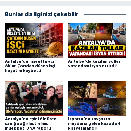
Bunlar da ilginizi çekebilir
Antalya'da inşaatta acı
Antalya'da kazılan yollar
ölüm: Çatıdan düşen işçi
vatandaşı isyan ettirdi!
hayatını kaybetti
Antalya'da eşini öldüren
Isparta'da kavşakta
sanığa ağırlaştırılmış
meydana gelen kazada 4
müebbet: DNA raporu
kişi yaralandı!