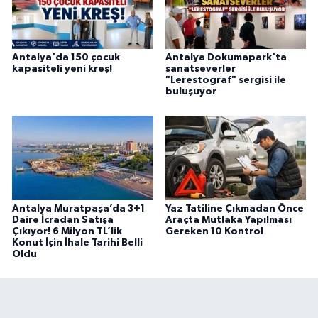
Antalya'da 150 çocuk
Antalya Dokumapark'ta
kapasiteli yeni kreş!
sanatseverler
"Lerestograf" sergisi ile
buluşuyor
Antalya Muratpaşa’da 3+1
Yaz Tatiline Çıkmadan Önce
Daire İcradan Satışa
Araçta Mutlaka Yapılması
Çıkıyor! 6 Milyon TL’lik
Gereken 10 Kontrol
Konut İçin İhale Tarihi Belli
Oldu