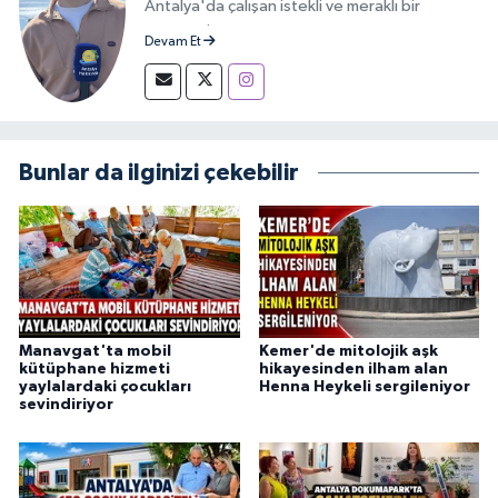
Antalya'da çalışan istekli ve meraklı bir
gazeteci.
Devam Et
Bunlar da ilginizi çekebilir
Manavgat'ta mobil
Kemer'de mitolojik aşk
kütüphane hizmeti
hikayesinden ilham alan
yaylalardaki çocukları
Henna Heykeli sergileniyor
sevindiriyor