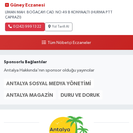
Güney Eczanesi
LİMAN MAH. BOĞAÇAYI CAD. NO:49 B KONYAALTI (HURMA PTT
ÇAPRAZI)
0 (242) 999 13 22
Yol Tarifi Al
Tüm Nöbetçi Eczaneler
Sponsorlu Bağlantılar
Antalya Hakkında'nın sponsor olduğu yayıncılar
ANTALYA SOSYAL MEDYA YÖNETIMI
ANTALYA MAGAZIN
DURU VE DORUK