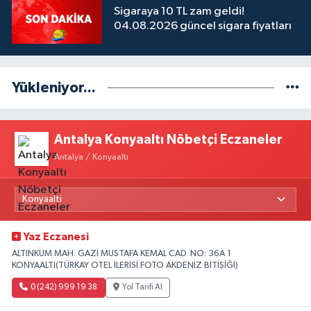
Sigaraya 10 TL zam geldi!
04.08.2026 güncel sigara fiyatları
Yükleniyor...
Antalya Konyaaltı Nöbetçi Eczaneler
Antalya / Konyaaltı
Yaz Eczanesi
ALTINKUM MAH. GAZİ MUSTAFA KEMAL CAD. NO: 36A 1
KONYAALTI(TÜRKAY OTEL İLERİSİ.FOTO AKDENİZ BİTİŞİĞİ)
0 (242) 999 19 38
Yol Tarifi Al