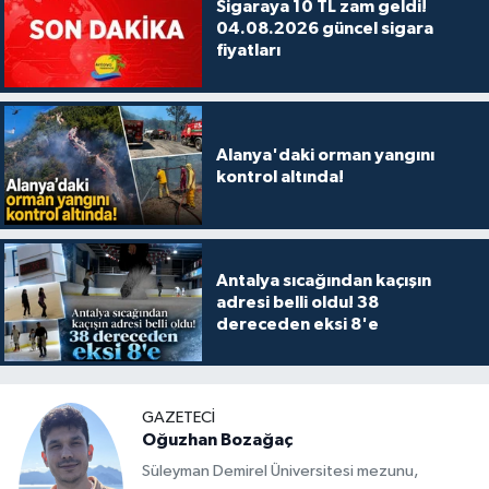
Sigaraya 10 TL zam geldi!
04.08.2026 güncel sigara
fiyatları
Alanya'daki orman yangını
kontrol altında!
Antalya sıcağından kaçışın
adresi belli oldu! 38
dereceden eksi 8'e
GAZETECİ
Oğuzhan Bozağaç
Süleyman Demirel Üniversitesi mezunu,