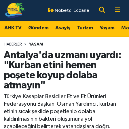
Nöbetçi Eczane
AHK TV
Antalya Nöbetçi Eczaneler
AHK TV
Gündem
Asayiş
Turizm
Yaşam
Ma
Gündem
Antalya Hava Durumu
HABERLER
YAŞAM
Asayiş
Antalya Namaz Vakitleri
Antalya'da uzmanı uyardı:
"Kurban etini hemen
Turizm
Antalya Trafik Yoğunluk Haritası
poşete koyup dolaba
Yaşam
Süper Lig Puan Durumu ve Fikstür
atmayın"
Magazin
Tüm Manşetler
Türkiye Kasaplar Besiciler Et ve Et Ürünleri
Federasyonu Başkanı Osman Yardımcı, kurban
Ekonomi
Son Dakika Haberleri
etinin sıcak şekilde poşetlenip dolaba
kaldırılmasının bakteri oluşumuna yol
Spor
Haber Arşivi
açabileceğini belirterek vatandaşlara doğru