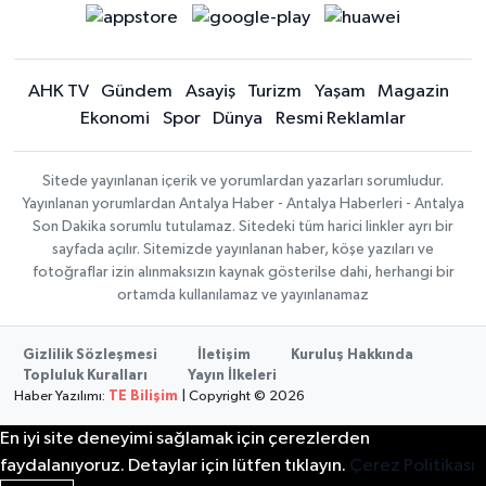
AHK TV
Gündem
Asayiş
Turizm
Yaşam
Magazin
Ekonomi
Spor
Dünya
Resmi Reklamlar
Sitede yayınlanan içerik ve yorumlardan yazarları sorumludur.
Yayınlanan yorumlardan Antalya Haber - Antalya Haberleri - Antalya
Son Dakika sorumlu tutulamaz. Sitedeki tüm harici linkler ayrı bir
sayfada açılır. Sitemizde yayınlanan haber, köşe yazıları ve
fotoğraflar izin alınmaksızın kaynak gösterilse dahi, herhangi bir
ortamda kullanılamaz ve yayınlanamaz
Gizlilik Sözleşmesi
İletişim
Kuruluş Hakkında
Topluluk Kuralları
Yayın İlkeleri
Haber Yazılımı:
TE Bilişim
| Copyright © 2026
En iyi site deneyimi sağlamak için çerezlerden
faydalanıyoruz. Detaylar için lütfen tıklayın.
Çerez Politikası