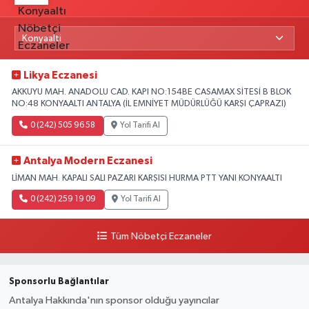
Likya Eczanesi
AKKUYU MAH. ANADOLU CAD. KAPI NO:154BE CASAMAX SİTESİ B BLOK
NO:48 KONYAALTI ANTALYA (İL EMNİYET MÜDÜRLÜĞÜ KARŞI ÇAPRAZI)
0 (242) 505 96 58
Yol Tarifi Al
Antalya Modern Eczanesi
LİMAN MAH. KAPALI SALI PAZARI KARŞISI HURMA PTT YANI KONYAALTI
0 (242) 259 19 09
Yol Tarifi Al
Tüm Nöbetçi Eczaneler
Sponsorlu Bağlantılar
Antalya Hakkında'nın sponsor olduğu yayıncılar