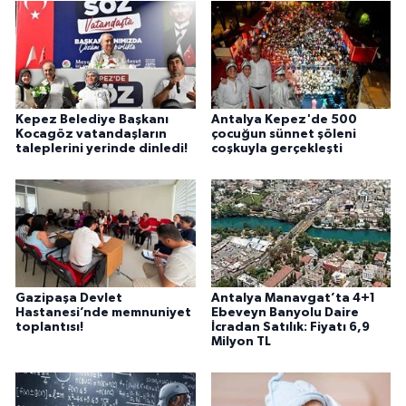
fayda sağla
Kepez Belediye Başkanı
Antalya Kepez'de 500
Kocagöz vatandaşların
çocuğun sünnet şöleni
taleplerini yerinde dinledi!
coşkuyla gerçekleşti
Gazipaşa Devlet
Antalya Manavgat’ta 4+1
Hastanesi’nde memnuniyet
Ebeveyn Banyolu Daire
toplantısı!
İcradan Satılık: Fiyatı 6,9
Milyon TL