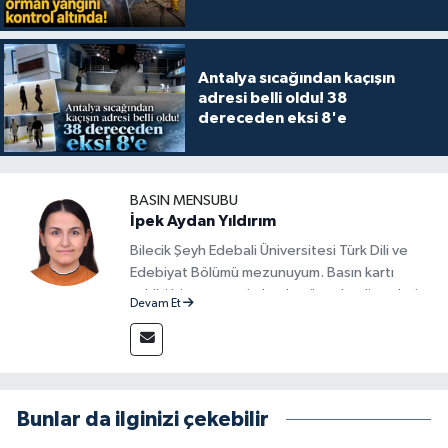
Antalya sıcağından kaçışın
adresi belli oldu! 38
dereceden eksi 8'e
BASIN MENSUBU
İpek Aydan Yıldırım
Bilecik Şeyh Edebali Üniversitesi Türk Dili ve
Edebiyat Bölümü mezunuyum. Basın kartı
sahibi bir gazeteci olarak, güncel gelişmeleri
Devam Et
yakından takip ediyor ve okuyucuları doğru,
güvenilir ve tarafsız bilgilerle buluşturmayı
amaçlıyorum. Habercilik anlayışımda etik
değerlere, araştırmacı bakış açısına ve
objektifliğe büyük önem veriyorum. Çeşitli
Bunlar da ilginizi çekebilir
alanlarda ürettiğim içeriklerle kamuoyuna