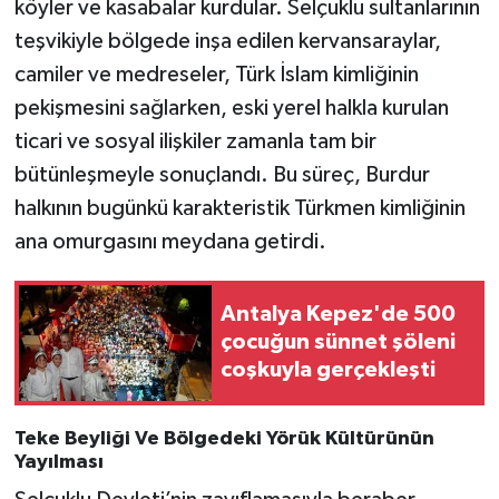
köyler ve kasabalar kurdular. Selçuklu sultanlarının
teşvikiyle bölgede inşa edilen kervansaraylar,
camiler ve medreseler, Türk İslam kimliğinin
pekişmesini sağlarken, eski yerel halkla kurulan
ticari ve sosyal ilişkiler zamanla tam bir
bütünleşmeyle sonuçlandı. Bu süreç, Burdur
halkının bugünkü karakteristik Türkmen kimliğinin
ana omurgasını meydana getirdi.
Antalya Kepez'de 500
çocuğun sünnet şöleni
coşkuyla gerçekleşti
Teke Beyliği Ve Bölgedeki Yörük Kültürünün
Yayılması