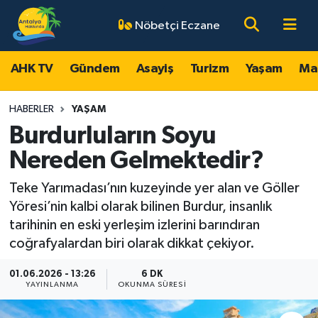
Nöbetçi Eczane
AHK TV
Antalya Nöbetçi Eczaneler
AHK TV
Gündem
Asayiş
Turizm
Yaşam
Ma
Gündem
Antalya Hava Durumu
HABERLER
YAŞAM
Asayiş
Antalya Namaz Vakitleri
Burdurluların Soyu
Nereden Gelmektedir?
Turizm
Antalya Trafik Yoğunluk Haritası
Teke Yarımadası’nın kuzeyinde yer alan ve Göller
Yaşam
Süper Lig Puan Durumu ve Fikstür
Yöresi’nin kalbi olarak bilinen Burdur, insanlık
tarihinin en eski yerleşim izlerini barındıran
Magazin
Tüm Manşetler
coğrafyalardan biri olarak dikkat çekiyor.
Ekonomi
Son Dakika Haberleri
01.06.2026 - 13:26
6 DK
YAYINLANMA
OKUNMA SÜRESI
Spor
Haber Arşivi