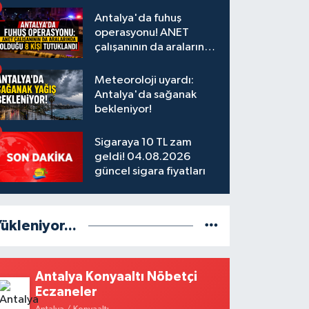
Antalya'da fuhuş
operasyonu! ANET
çalışanının da aralarında
olduğu 8 kişi tutuklandı
Meteoroloji uyardı:
Antalya'da sağanak
bekleniyor!
Sigaraya 10 TL zam
geldi! 04.08.2026
güncel sigara fiyatları
ükleniyor...
Antalya Konyaaltı Nöbetçi
Eczaneler