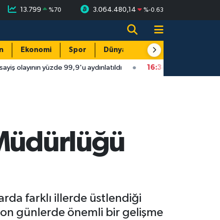
13.799
3.064.480,14
%
70
%
-0.63
n
Ekonomi
Spor
Dünya
Resmi Reklamlar
yüzde 99,9'u aydınlatıldı
16:34
Isparta'da faytonu sollayan ot
 Müdürlüğü
rda farklı illerde üstlendiği
son günlerde önemli bir gelişme