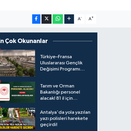
-
+
A
A
En Çok Okunanlar
Türkiye–Fransa
Uluslararası Gençlik
Değişimi Programı
Başvuruları Başladı
Tarım ve Orman
Bakanlığı personel
alacak! 81 il için
başvurular başladı
Antalya'da yola yazılan
yazı polisleri harekete
geçirdi!