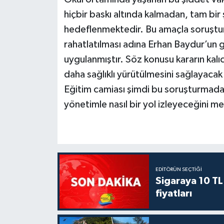
hiçbir baskı altında kalmadan, tam bir 
hedeflenmektedir. Bu amaçla soruştur
rahatlatılması adına Erhan Baydur’un g
uygulanmıştır. Söz konusu kararın kalı
daha sağlıklı yürütülmesini sağlayacak 
Eğitim camiası şimdi bu soruşturmadan
yönetimle nasıl bir yol izleyeceğini m
EDITÖRÜN SEÇTIĞI
Sigaraya 10 TL
fiyatları