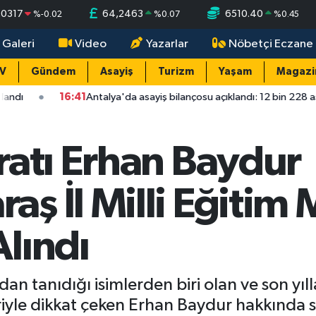
,0317
64,2463
6510.40
%
-0.02
%
0.07
%
0.45
 Galeri
Video
Yazarlar
Nöbetçi Eczane
TV
Gündem
Asayiş
Turizm
Yaşam
Magazi
6:41
Antalya'da asayiş bilançosu açıklandı: 12 bin 228 asayiş olayının 
ratı Erhan Baydur
ş İl Milli Eğitim
lındı
n tanıdığı isimlerden biri olan ve son yılla
eriyle dikkat çeken Erhan Baydur hakkında 