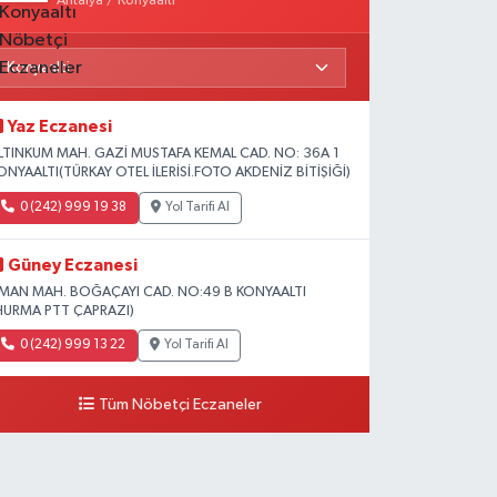
Antalya / Konyaaltı
Yaz Eczanesi
LTINKUM MAH. GAZİ MUSTAFA KEMAL CAD. NO: 36A 1
ONYAALTI(TÜRKAY OTEL İLERİSİ.FOTO AKDENİZ BİTİŞİĞİ)
0 (242) 999 19 38
Yol Tarifi Al
Güney Eczanesi
İMAN MAH. BOĞAÇAYI CAD. NO:49 B KONYAALTI
HURMA PTT ÇAPRAZI)
0 (242) 999 13 22
Yol Tarifi Al
Tüm Nöbetçi Eczaneler