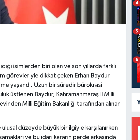
4
5
6
ığı isimlerden biri olan ve son yıllarda farklı
etim görevleriyle dikkat çeken Erhan Baydur
şme yaşandı. Uzun bir süredir bürokrasi
uluk üstlenen Baydur, Kahramanmaraş İl Milli
Y
inden Milli Eğitim Bakanlığı tarafından alınan
ulusal düzeyde büyük bir ilgiyle karşılanırken
amakları ve bu idari kararın perde arkasında