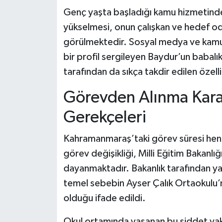
Genç yaşta başladığı kamu hizmetinde
yükselmesi, onun çalışkan ve hedef oda
görülmektedir. Sosyal medya ve kamu
bir profil sergileyen Baydur’un babalık
tarafından da sıkça takdir edilen özell
Görevden Alınma Karar
Gerekçeleri
Kahramanmaraş’taki görev süresi henü
görev değişikliği, Milli Eğitim Bakanl
dayanmaktadır. Bakanlık tarafından yap
temel sebebin Ayser Çalık Ortaokulu’n
olduğu ifade edildi.
Okul ortamında yaşanan bu şiddet vakas