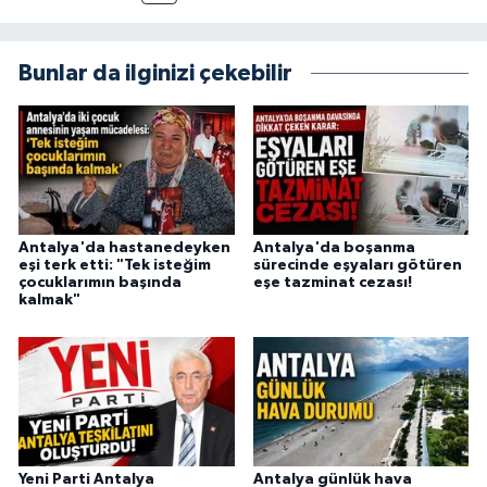
amaçlıyorum. Habercilik anlayışımda etik
değerlere, araştırmacı bakış açısına ve
objektifliğe büyük önem veriyorum. Çeşitli
Bunlar da ilginizi çekebilir
alanlarda ürettiğim içeriklerle kamuoyuna
fayda sağla
Antalya'da hastanedeyken
Antalya'da boşanma
eşi terk etti: "Tek isteğim
sürecinde eşyaları götüren
çocuklarımın başında
eşe tazminat cezası!
kalmak"
Yeni Parti Antalya
Antalya günlük hava