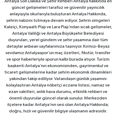
Antalya Son Dakika ve Şehir Rehberi Antalya hakkında en
güncel gelişmeleri tarafsız ve güvenilir yayıncılık
anlayışıyla okurlarıyla buluşturan Antalya Hakkında,
şehrin nabzını tutmaya devam ediyor. Şehrin simgeleri
Kaleiçi, Konyaaltı Plajı ve Lara Plajı’ndan sıcak gelişmeler,
Antalya Valiliği ve Antalya Büyükşehir Belediyesi
duyuruları, yerel gündem ve şehir yaşamına dair tüm
detaylar anbean sayfalarımıza taşınıyor. Kırmızı-Beyaz
sevdamız Antalyaspor’un maç özetleri, fikstür, transfer
ve spor haberleriyle sporun kalbi burada atıyor. Turizm
başkenti Antalya’nın ekonomisinden, gayrimenkul ve
ticaret gelişmelerine kadar şehrin ekonomik dinamikleri
yakından takip ediliyor. Vatandaşın günlük yaşamını
kolaylaştıran Antalya nöbetçi eczane listesi, namaz ve
ezan vakitleri, anlık hava durumu, etkinlik rehberi ve
önemli duyurular güncel olarak sunulur. Merkezden
ilçelere kadar Antalya’nın sesi olan Antalya Hakkında;
doğru, hızlı ve güvenilir bilgiye ulaşmanın adresidir.