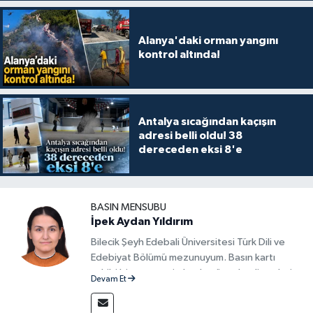
Alanya'daki orman yangını
kontrol altında!
Antalya sıcağından kaçışın
adresi belli oldu! 38
dereceden eksi 8'e
BASIN MENSUBU
İpek Aydan Yıldırım
Bilecik Şeyh Edebali Üniversitesi Türk Dili ve
Edebiyat Bölümü mezunuyum. Basın kartı
sahibi bir gazeteci olarak, güncel gelişmeleri
Devam Et
yakından takip ediyor ve okuyucuları doğru,
güvenilir ve tarafsız bilgilerle buluşturmayı