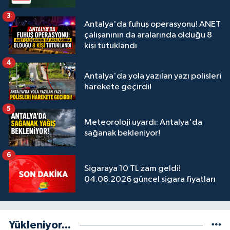
3
Antalya'da fuhuş operasyonu! ANET
çalışanının da aralarında olduğu 8
kişi tutuklandı
4
Antalya'da yola yazılan yazı polisleri
harekete geçirdi!
5
Meteoroloji uyardı: Antalya'da
sağanak bekleniyor!
6
Sigaraya 10 TL zam geldi!
04.08.2026 güncel sigara fiyatları
Yükleniyor...