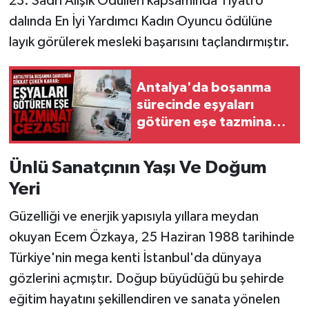
23. Sadri Alışık Ödülleri kapsamında Tiyatro
dalında En İyi Yardımcı Kadın Oyuncu ödülüne
layık görülerek mesleki başarısını taçlandırmıştır.
Antalya'da boşanma
sürecinde eşyaları
götüren eşe tazminat
cezası!
Ünlü Sanatçının Yaşı Ve Doğum
Yeri
Güzelliği ve enerjik yapısıyla yıllara meydan
okuyan Ecem Özkaya, 25 Haziran 1988 tarihinde
Türkiye'nin mega kenti İstanbul'da dünyaya
gözlerini açmıştır. Doğup büyüdüğü bu şehirde
eğitim hayatını şekillendiren ve sanata yönelen