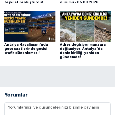
teşkilatını oluşturdu!
durumu - 06.08.2026
Antalya Havalimanı'nda
Adres değişiyor manzara
gece saatlerinde geçici
değişmiyor: Antalya'da
trafik düzenlemesi!
deniz kirliliği yeniden
gündemde!
Yorumlar