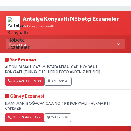
Antalya Konyaaltı Nöbetçi Eczaneler
Antalya / Konyaaltı
Yaz Eczanesi
ALTINKUM MAH. GAZİ MUSTAFA KEMAL CAD. NO: 36A 1
KONYAALTI(TÜRKAY OTEL İLERİSİ.FOTO AKDENİZ BİTİŞİĞİ)
0 (242) 999 19 38
Yol Tarifi Al
Güney Eczanesi
LİMAN MAH. BOĞAÇAYI CAD. NO:49 B KONYAALTI (HURMA PTT
ÇAPRAZI)
0 (242) 999 13 22
Yol Tarifi Al