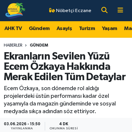
Nöbetçi Eczane
AHK TV
Antalya Nöbetçi Eczaneler
AHK TV
Gündem
Asayiş
Turizm
Yaşam
Ma
Gündem
Antalya Hava Durumu
HABERLER
GÜNDEM
Asayiş
Antalya Namaz Vakitleri
Ekranların Sevilen Yüzü
Ecem Özkaya Hakkında
Turizm
Antalya Trafik Yoğunluk Haritası
Merak Edilen Tüm Detaylar
Yaşam
Süper Lig Puan Durumu ve Fikstür
Ecem Özkaya, son dönemde rol aldığı
projelerdeki üstün performansı kadar özel
Magazin
Tüm Manşetler
yaşamıyla da magazin gündeminde ve sosyal
medyada sıkça adından söz ettiriyor.
Ekonomi
Son Dakika Haberleri
03.06.2026 - 15:50
4 DK
Spor
Haber Arşivi
YAYINLANMA
OKUNMA SÜRESI