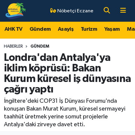
Nöbetçi Eczane
AHK TV
Antalya Nöbetçi Eczaneler
AHK TV
Gündem
Asayiş
Turizm
Yaşam
Ma
Gündem
Antalya Hava Durumu
HABERLER
GÜNDEM
Asayiş
Antalya Namaz Vakitleri
Londra'dan Antalya'ya
iklim köprüsü: Bakan
Turizm
Antalya Trafik Yoğunluk Haritası
Kurum küresel iş dünyasına
Yaşam
Süper Lig Puan Durumu ve Fikstür
çağrı yaptı
Magazin
Tüm Manşetler
İngiltere'deki COP31 İş Dünyası Forumu'nda
konuşan Bakan Murat Kurum, küresel sermayeyi
Ekonomi
Son Dakika Haberleri
taahhüt üretmek yerine somut projelerle
Antalya'daki zirveye davet etti.
Spor
Haber Arşivi