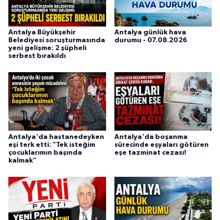
Antalya Büyükşehir
Antalya günlük hava
Belediyesi soruşturmasında
durumu - 07.08.2026
yeni gelişme: 2 şüpheli
serbest bırakıldı
Antalya'da hastanedeyken
Antalya'da boşanma
eşi terk etti: "Tek isteğim
sürecinde eşyaları götüren
çocuklarımın başında
eşe tazminat cezası!
kalmak"