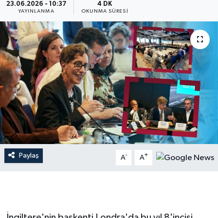
23.06.2026 - 10:37
4 DK
YAYINLANMA
OKUNMA SÜRESI
Dünya
Resmi Reklamlar
Paylaş
-
+
A
A
İngiltere'nin başkenti Londra'da bu yıl 8'incisi