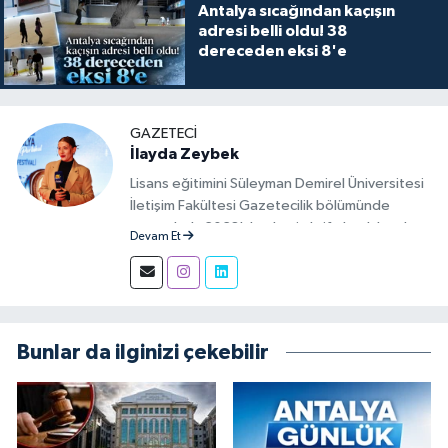
Antalya sıcağından kaçışın
adresi belli oldu! 38
dereceden eksi 8'e
GAZETECI
İlayda Zeybek
Lisans eğitimini Süleyman Demirel Üniversitesi
İletişim Fakültesi Gazetecilik bölümünde
tamamladı. 2023'den beri aktif olarak basılı,
Devam Et
görsel ve sosyal mecralarda haber üretim
aşamalarında muhabir ve editör olarak görev
alıyor.
Bunlar da ilginizi çekebilir