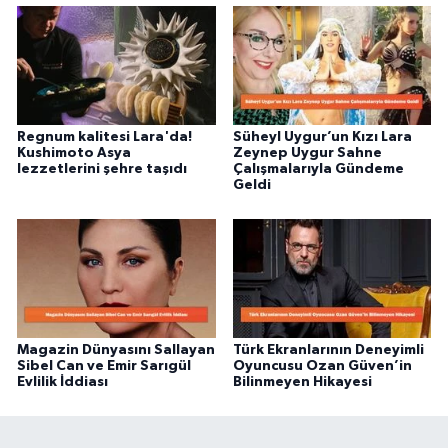
Regnum kalitesi Lara'da!
Süheyl Uygur’un Kızı Lara
Kushimoto Asya
Zeynep Uygur Sahne
lezzetlerini şehre taşıdı
Çalışmalarıyla Gündeme
Geldi
Magazin Dünyasını Sallayan
Türk Ekranlarının Deneyimli
Sibel Can ve Emir Sarıgül
Oyuncusu Ozan Güven’in
Evlilik İddiası
Bilinmeyen Hikayesi