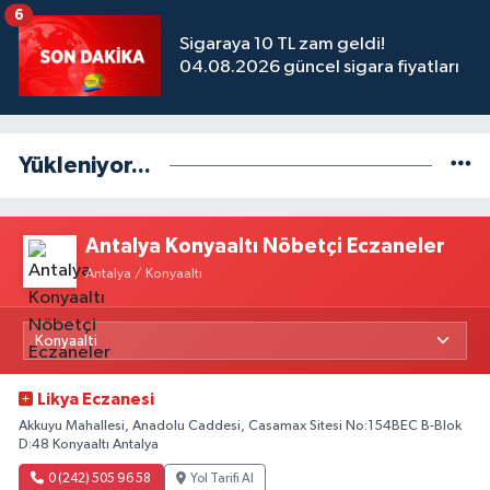
6
Sigaraya 10 TL zam geldi!
04.08.2026 güncel sigara fiyatları
Yükleniyor...
Antalya Konyaaltı Nöbetçi Eczaneler
Antalya / Konyaaltı
Likya Eczanesi
Akkuyu Mahallesi, Anadolu Caddesi, Casamax Sitesi No:154BEC B-Blok
D:48 Konyaaltı Antalya
0 (242) 505 96 58
Yol Tarifi Al