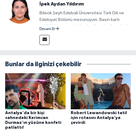
İpek Aydan Yıldırım
Bilecik Şeyh Edebali Üniversitesi Türk Dili ve
Edebiyat Bölümü mezunuyum. Basın kartı
sahibi bir gazeteci olarak, güncel gelişmeleri
Devam Et
yakından takip ediyor ve okuyucuları doğru,
güvenilir ve tarafsız bilgilerle buluşturmayı
amaçlıyorum. Habercilik anlayışımda etik
değerlere, araştırmacı bakış açısına ve
objektifliğe büyük önem veriyorum. Çeşitli
Bunlar da ilginizi çekebilir
alanlarda ürettiğim içeriklerle kamuoyuna
fayda sağla
Antalya'da bir kişi
Robert Lewandowski tatil
sahnedeki Kerimcan
için rotasını Antalya'ya
Durmaz'ın yüzüne konfeti
çevirdi
patlattı!