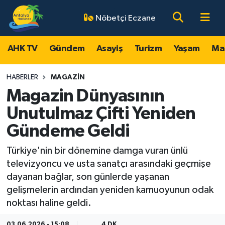
Nöbetçi Eczane
AHK TV
Antalya Nöbetçi Eczaneler
AHK TV
Gündem
Asayiş
Turizm
Yaşam
Ma
Gündem
Antalya Hava Durumu
HABERLER
MAGAZIN
Asayiş
Antalya Namaz Vakitleri
Magazin Dünyasının
Unutulmaz Çifti Yeniden
Turizm
Antalya Trafik Yoğunluk Haritası
Gündeme Geldi
Yaşam
Süper Lig Puan Durumu ve Fikstür
Türkiye'nin bir dönemine damga vuran ünlü
televizyoncu ve usta sanatçı arasındaki geçmişe
Magazin
Tüm Manşetler
dayanan bağlar, son günlerde yaşanan
gelişmelerin ardından yeniden kamuoyunun odak
Ekonomi
Son Dakika Haberleri
noktası haline geldi.
Spor
Haber Arşivi
03.06.2026 - 15:08
4 DK