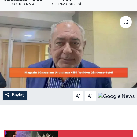
YAYINLANMA
OKUNMA SÜRESI
Dünya
Resmi Reklamlar
Paylaş
-
+
A
A