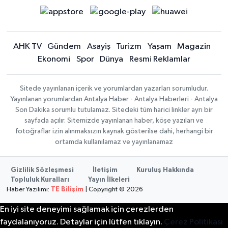
AHK TV
Gündem
Asayiş
Turizm
Yaşam
Magazin
Ekonomi
Spor
Dünya
Resmi Reklamlar
Sitede yayınlanan içerik ve yorumlardan yazarları sorumludur.
Yayınlanan yorumlardan Antalya Haber - Antalya Haberleri - Antalya
Son Dakika sorumlu tutulamaz. Sitedeki tüm harici linkler ayrı bir
sayfada açılır. Sitemizde yayınlanan haber, köşe yazıları ve
fotoğraflar izin alınmaksızın kaynak gösterilse dahi, herhangi bir
ortamda kullanılamaz ve yayınlanamaz
Gizlilik Sözleşmesi
İletişim
Kuruluş Hakkında
Topluluk Kuralları
Yayın İlkeleri
Haber Yazılımı:
TE Bilişim
| Copyright © 2026
En iyi site deneyimi sağlamak için çerezlerden
faydalanıyoruz. Detaylar için lütfen tıklayın.
Çerez Politikası