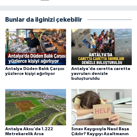
amaçlıyorum. Habercilik anlayışımda etik
değerlere, araştırmacı bakış açısına ve
objektifliğe büyük önem veriyorum. Çeşitli
Bunlar da ilginizi çekebilir
alanlarda ürettiğim içeriklerle kamuoyuna
fayda sağla
Antalya Düden Balık Çarşısı
Antalya’da caretta caretta
yüzlerce kişiyi ağırlıyor
yavruları denizle
buluşturuldu
Antalya Aksu’da 1.222
Sınav Kaygısıyla Nasıl Başa
Metrekarelik Arsa
Çıkılır? Kaygıyı Azaltmanın