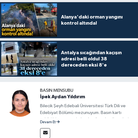
Alanya'daki orman yangını
kontrol altında!
Antalya sıcağından kaçışın
adresi belli oldu! 38
dereceden eksi 8'e
BASIN MENSUBU
İpek Aydan Yıldırım
Bilecik Şeyh Edebali Üniversitesi Türk Dili ve
Edebiyat Bölümü mezunuyum. Basın kartı
sahibi bir gazeteci olarak, güncel gelişmeleri
Devam Et
yakından takip ediyor ve okuyucuları doğru,
güvenilir ve tarafsız bilgilerle buluşturmayı