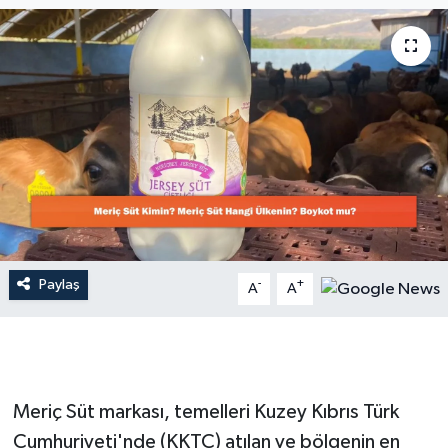
Dünya
Resmi Reklamlar
Paylaş
-
+
A
A
Meriç Süt markası, temelleri Kuzey Kıbrıs Türk
Cumhuriyeti'nde (KKTC) atılan ve bölgenin en