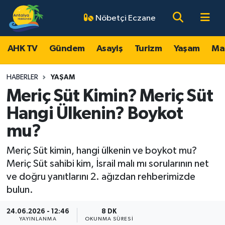
Nöbetçi Eczane
AHK TV
Antalya Nöbetçi Eczaneler
AHK TV
Gündem
Asayiş
Turizm
Yaşam
Ma
Gündem
Antalya Hava Durumu
HABERLER
YAŞAM
Asayiş
Antalya Namaz Vakitleri
Meriç Süt Kimin? Meriç Süt
Hangi Ülkenin? Boykot
Turizm
Antalya Trafik Yoğunluk Haritası
mu?
Yaşam
Süper Lig Puan Durumu ve Fikstür
Meriç Süt kimin, hangi ülkenin ve boykot mu?
Meriç Süt sahibi kim, İsrail malı mı sorularının net
Magazin
Tüm Manşetler
ve doğru yanıtlarını 2. ağızdan rehberimizde
bulun.
Ekonomi
Son Dakika Haberleri
24.06.2026 - 12:46
8 DK
Spor
Haber Arşivi
YAYINLANMA
OKUNMA SÜRESI