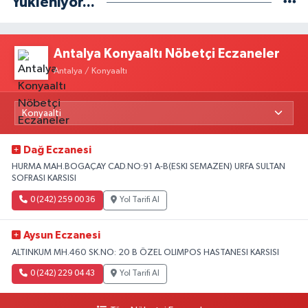
Yükleniyor...
Antalya Konyaaltı Nöbetçi Eczaneler
Antalya / Konyaaltı
Dağ Eczanesi
HURMA MAH.BOGAÇAY CAD.NO:91 A-B(ESKI SEMAZEN) URFA SULTAN
SOFRASI KARSISI
0 (242) 259 00 36
Yol Tarifi Al
Aysun Eczanesi
ALTINKUM MH.460 SK.NO: 20 B ÖZEL OLIMPOS HASTANESI KARSISI
0 (242) 229 04 43
Yol Tarifi Al