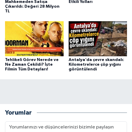
Mahkemeden Satışa
Etkili Yolları
Çıkarıldı: Değeri 28 Milyon
TL
Tehlikeli Görev Nerede ve
Antalya’da çevre skandalı:
Ne Zaman Çekildi? İşte
Kilometrelerce çöp yığını
Filmin Tüm Detayları!
görüntülendi
Yorumlar