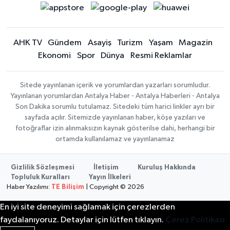
AHK TV
Gündem
Asayiş
Turizm
Yaşam
Magazin
Ekonomi
Spor
Dünya
Resmi Reklamlar
Sitede yayınlanan içerik ve yorumlardan yazarları sorumludur.
Yayınlanan yorumlardan Antalya Haber - Antalya Haberleri - Antalya
Son Dakika sorumlu tutulamaz. Sitedeki tüm harici linkler ayrı bir
sayfada açılır. Sitemizde yayınlanan haber, köşe yazıları ve
fotoğraflar izin alınmaksızın kaynak gösterilse dahi, herhangi bir
ortamda kullanılamaz ve yayınlanamaz
Gizlilik Sözleşmesi
İletişim
Kuruluş Hakkında
Topluluk Kuralları
Yayın İlkeleri
Haber Yazılımı:
TE Bilişim
| Copyright © 2026
En iyi site deneyimi sağlamak için çerezlerden
faydalanıyoruz. Detaylar için lütfen tıklayın.
Çerez Politikası