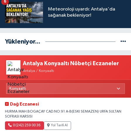
6
Meteoroloji uyardı: Antalya'da
sağanak bekleniyor!
Yükleniyor...
Antalya Konyaaltı Nöbetçi Eczaneler
Antalya / Konyaaltı
Dağ Eczanesi
HURMA MAH.BOGAÇAY CAD.NO:91 A-B(ESKI SEMAZEN) URFA SULTAN
SOFRASI KARSISI
0 (242) 259 00 36
Yol Tarifi Al