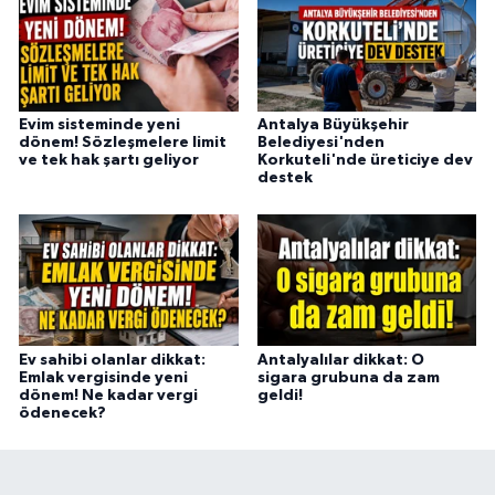
Evim sisteminde yeni
Antalya Büyükşehir
dönem! Sözleşmelere limit
Belediyesi'nden
ve tek hak şartı geliyor
Korkuteli'nde üreticiye dev
destek
Ev sahibi olanlar dikkat:
Antalyalılar dikkat: O
Emlak vergisinde yeni
sigara grubuna da zam
dönem! Ne kadar vergi
geldi!
ödenecek?