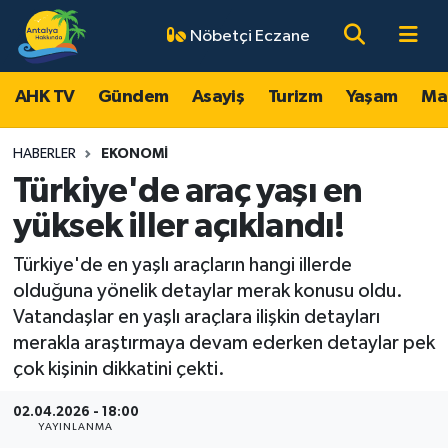
Nöbetçi Eczane
AHK TV
Antalya Nöbetçi Eczaneler
AHK TV
Gündem
Asayiş
Turizm
Yaşam
Ma
Gündem
Antalya Hava Durumu
HABERLER
EKONOMI
Asayiş
Antalya Namaz Vakitleri
Türkiye'de araç yaşı en
yüksek iller açıklandı!
Turizm
Antalya Trafik Yoğunluk Haritası
Türkiye'de en yaşlı araçların hangi illerde
Yaşam
Süper Lig Puan Durumu ve Fikstür
olduğuna yönelik detaylar merak konusu oldu.
Vatandaşlar en yaşlı araçlara ilişkin detayları
Magazin
Tüm Manşetler
merakla araştırmaya devam ederken detaylar pek
çok kişinin dikkatini çekti.
Ekonomi
Son Dakika Haberleri
02.04.2026 - 18:00
YAYINLANMA
Spor
Haber Arşivi