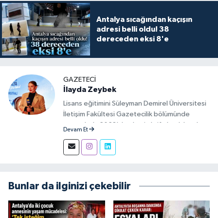
Antalya sıcağından kaçışın
adresi belli oldu! 38
dereceden eksi 8'e
GAZETECI
İlayda Zeybek
Lisans eğitimini Süleyman Demirel Üniversitesi
İletişim Fakültesi Gazetecilik bölümünde
tamamladı. 2023'den beri aktif olarak basılı,
Devam Et
görsel ve sosyal mecralarda haber üretim
aşamalarında muhabir ve editör olarak görev
alıyor.
Bunlar da ilginizi çekebilir