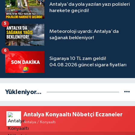
Antalya'da yola yazılan yazı polisleri
harekete geçirdi!
5
Meteoroloji uyardı: Antalya'da
sağanak bekleniyor!
6
Sigaraya 10 TL zam geldi!
04.08.2026 güncel sigara fiyatları
Yükleniyor...
Antalya Konyaaltı Nöbetçi Eczaneler
Antalya / Konyaaltı