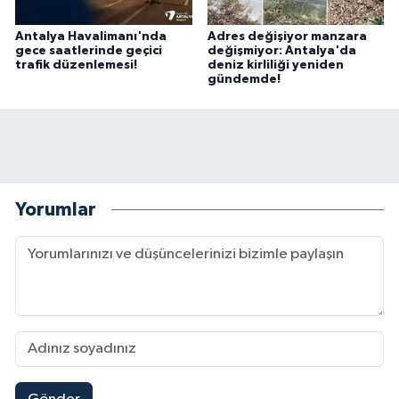
Antalya Havalimanı'nda
Adres değişiyor manzara
gece saatlerinde geçici
değişmiyor: Antalya'da
trafik düzenlemesi!
deniz kirliliği yeniden
gündemde!
Yorumlar