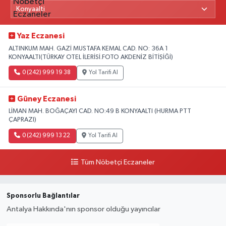
Yaz Eczanesi
ALTINKUM MAH. GAZİ MUSTAFA KEMAL CAD. NO: 36A 1
KONYAALTI(TÜRKAY OTEL İLERİSİ.FOTO AKDENİZ BİTİŞİĞİ)
0 (242) 999 19 38
Yol Tarifi Al
Güney Eczanesi
LİMAN MAH. BOĞAÇAYI CAD. NO:49 B KONYAALTI (HURMA PTT
ÇAPRAZI)
0 (242) 999 13 22
Yol Tarifi Al
Tüm Nöbetçi Eczaneler
Sponsorlu Bağlantılar
Antalya Hakkında'nın sponsor olduğu yayıncılar