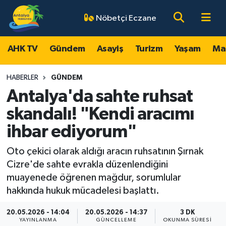
Nöbetçi Eczane
AHK TV
Antalya Nöbetçi Eczaneler
AHK TV
Gündem
Asayiş
Turizm
Yaşam
Ma
Gündem
Antalya Hava Durumu
HABERLER
GÜNDEM
Asayiş
Antalya Namaz Vakitleri
Antalya'da sahte ruhsat
skandalı! "Kendi aracımı
Turizm
Antalya Trafik Yoğunluk Haritası
ihbar ediyorum"
Yaşam
Süper Lig Puan Durumu ve Fikstür
Oto çekici olarak aldığı aracın ruhsatının Şırnak
Cizre'de sahte evrakla düzenlendiğini
Magazin
Tüm Manşetler
muayenede öğrenen mağdur, sorumlular
hakkında hukuk mücadelesi başlattı.
Ekonomi
Son Dakika Haberleri
20.05.2026 - 14:04
20.05.2026 - 14:37
3 DK
Spor
Haber Arşivi
YAYINLANMA
GÜNCELLEME
OKUNMA SÜRESI