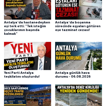
Antalya'da hastanedeyken
Antalya'da boşanma
eşi terk etti: "Tek isteğim
sürecinde eşyaları götüren
çocuklarımın başında
eşe tazminat cezası!
kalmak"
Yeni Parti Antalya
Antalya günlük hava
teşkilatını oluşturdu!
durumu - 06.08.2026