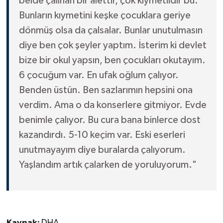
belde çalınan bir alettir, çok kıymetlidir bu.
Bunların kıymetini keşke çocuklara geriye
dönmüş olsa da çalsalar. Bunlar unutulmasın
diye ben çok şeyler yaptım. İsterim ki devlet
bize bir okul yapsın, ben çocukları okutayım.
6 çocuğum var. En ufak oğlum çalıyor.
Benden üstün. Ben sazlarımın hepsini ona
verdim. Ama o da konserlere gitmiyor. Evde
benimle çalıyor. Bu cura bana binlerce dost
kazandırdı. 5-10 keçim var. Eski eserleri
unutmayayım diye buralarda çalıyorum.
Yaşlandım artık çalarken de yoruluyorum."
Kaynak:
DHA