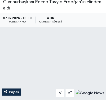
Cumhurbaşkanı Recep Tayyip Erdoğan'ın elinden
aldı.
Dünya
07.07.2026 - 18:00
4 DK
Resmi Reklamlar
YAYINLANMA
OKUNMA SÜRESI
Paylaş
-
+
A
A