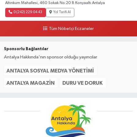
Altınkum Mahallesi, 460 Sokak No:20 B Konyaaltı Antalya
0 (242) 229 04 43
Yol Tarifi Al
Tüm Nöbetçi Eczaneler
Sponsorlu Bağlantılar
Antalya Hakkında'nın sponsor olduğu yayıncılar
ANTALYA SOSYAL MEDYA YÖNETIMI
ANTALYA MAGAZIN
DURU VE DORUK