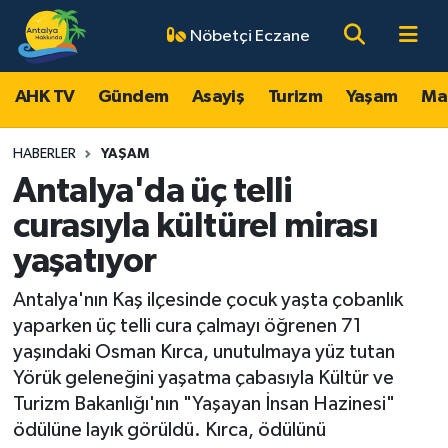
Nöbetçi Eczane
AHK TV
Antalya Nöbetçi Eczaneler
AHK TV
Gündem
Asayiş
Turizm
Yaşam
Ma
Gündem
Antalya Hava Durumu
HABERLER
YAŞAM
Asayiş
Antalya Namaz Vakitleri
Antalya'da üç telli
curasıyla kültürel mirası
Turizm
Antalya Trafik Yoğunluk Haritası
yaşatıyor
Yaşam
Süper Lig Puan Durumu ve Fikstür
Antalya'nın Kaş ilçesinde çocuk yaşta çobanlık
yaparken üç telli cura çalmayı öğrenen 71
Magazin
Tüm Manşetler
yaşındaki Osman Kırca, unutulmaya yüz tutan
Yörük geleneğini yaşatma çabasıyla Kültür ve
Ekonomi
Son Dakika Haberleri
Turizm Bakanlığı'nın "Yaşayan İnsan Hazinesi"
ödülüne layık görüldü. Kırca, ödülünü
Spor
Haber Arşivi