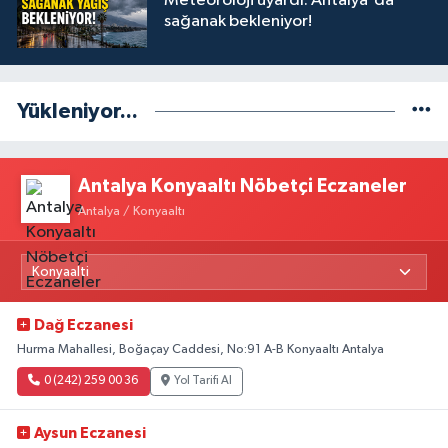
Meteoroloji uyardı: Antalya'da
sağanak bekleniyor!
Yükleniyor...
Antalya Konyaaltı Nöbetçi Eczaneler
Antalya / Konyaaltı
Dağ Eczanesi
Hurma Mahallesi, Boğaçay Caddesi, No:91 A-B Konyaaltı Antalya
0 (242) 259 00 36
Yol Tarifi Al
Aysun Eczanesi