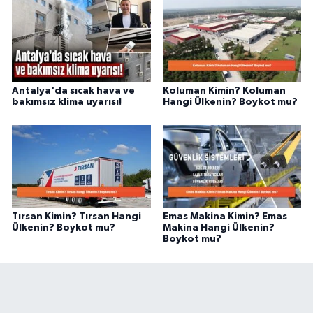
Antalya'da sıcak hava ve
Koluman Kimin? Koluman
bakımsız klima uyarısı!
Hangi Ülkenin? Boykot mu?
Tırsan Kimin? Tırsan Hangi
Emas Makina Kimin? Emas
Ülkenin? Boykot mu?
Makina Hangi Ülkenin?
Boykot mu?