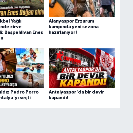
kbel Yağlı
Alanyaspor Erzurum
'nde zirve
kampında yeni sezona
: Başpehlivan Enes
hazırlanıyor!
du
yıldız Pedro Porro
Antalyaspor'da bir devir
Antalya'yı seçti
kapandı!