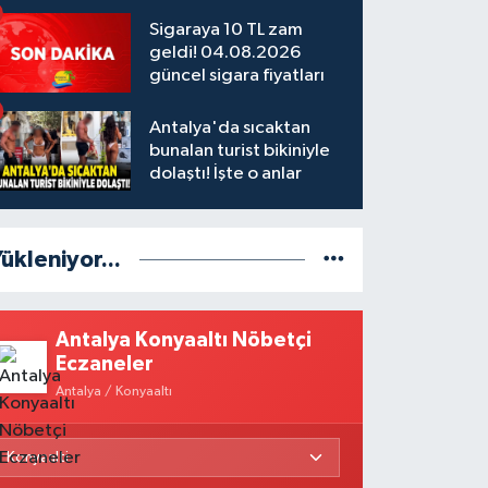
Sigaraya 10 TL zam
geldi! 04.08.2026
güncel sigara fiyatları
Antalya'da sıcaktan
bunalan turist bikiniyle
dolaştı! İşte o anlar
ükleniyor...
Antalya Konyaaltı Nöbetçi
Eczaneler
Antalya / Konyaaltı