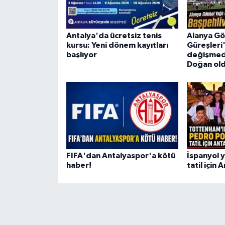
Antalya'da ücretsiz tenis
Alanya Gö
kursu: Yeni dönem kayıtları
Güreşleri
başlıyor
değişmedi
Doğan ol
FIFA'dan Antalyaspor'a kötü
İspanyol 
haber!
tatil için 