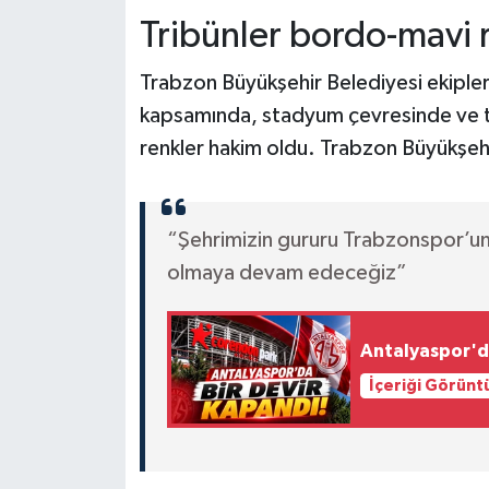
Tribünler bordo-mavi 
Trabzon Büyükşehir Belediyesi ekipleri
kapsamında, stadyum çevresinde ve ta
renkler hakim oldu. Trabzon Büyükşehi
“Şehrimizin gururu Trabzonspor’u
olmaya devam edeceğiz”
Antalyaspor'da
İçeriği Görünt