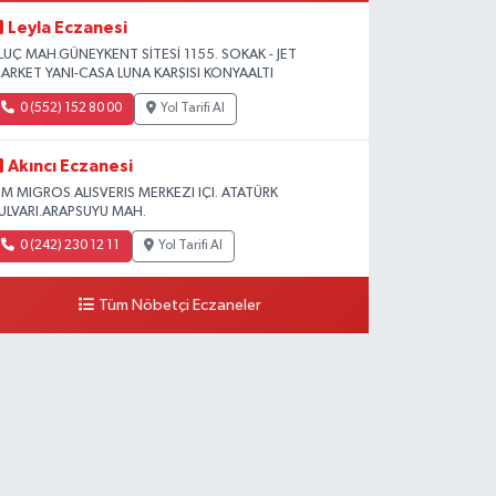
Leyla Eczanesi
LUÇ MAH.GÜNEYKENT SİTESİ 1155. SOKAK - JET
ARKET YANI-CASA LUNA KARŞISI KONYAALTI
0 (552) 152 80 00
Yol Tarifi Al
Akıncı Eczanesi
 M MIGROS ALISVERIS MERKEZI IÇI. ATATÜRK
ULVARI.ARAPSUYU MAH.
0 (242) 230 12 11
Yol Tarifi Al
Tüm Nöbetçi Eczaneler