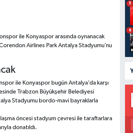
5
6
zonspor ile Konyaspor arasında oynanacak
e Corendon Airlines Park Antalya Stadyumu’nu
acak
Y
onspor ile Konyaspor bugün Antalya’da karşı
cesinde Trabzon Büyükşehir Belediyesi
ntalya Stadyumu bordo-mavi bayraklarla
aşma öncesi stadyum çevresi ile taraftarlara
rıyla donatıldı.