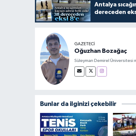
Antalya sıcağın
dereceden eks
GAZETECİ
Oğuzhan Bozağaç
Süleyman Demirel Üniversitesi m
Bunlar da ilginizi çekebilir