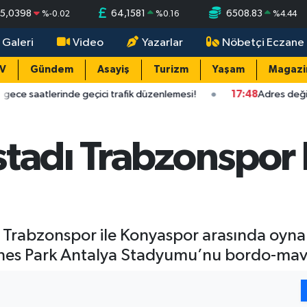
5,0398
64,1581
6508.83
%
-0.02
%
0.16
%
4.44
 Galeri
Video
Yazarlar
Nöbetçi Eczane
TV
Gündem
Asayiş
Turizm
Yaşam
Magazi
de geçici trafik düzenlemesi!
17:48
Adres değişiyor manzara d
tadı Trabzonspor 
 Trabzonspor ile Konyaspor arasında oyna
ines Park Antalya Stadyumu’nu bordo-mavil