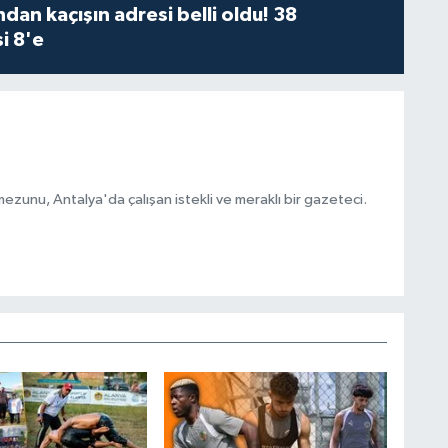
dan kaçışın adresi belli oldu! 38
i 8'e
ezunu, Antalya'da çalışan istekli ve meraklı bir gazeteci.