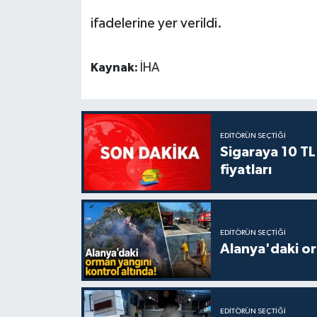
ifadelerine yer verildi.
Kaynak:
İHA
EDITÖRÜN SEÇTIĞI
Sigaraya 10 TL
fiyatları
EDITÖRÜN SEÇTIĞI
Alanya'daki or
EDITÖRÜN SEÇTIĞI