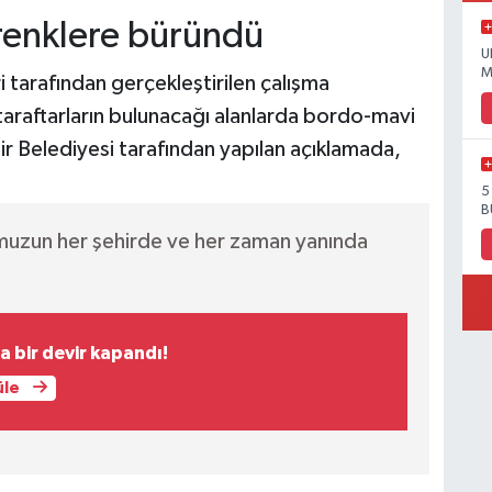
renklere büründü
U
M
 tarafından gerçekleştirilen çalışma
raftarların bulunacağı alanlarda bordo-mavi
r Belediyesi tarafından yapılan açıklamada,
5
B
muzun her şehirde ve her zaman yanında
 bir devir kapandı!
üle