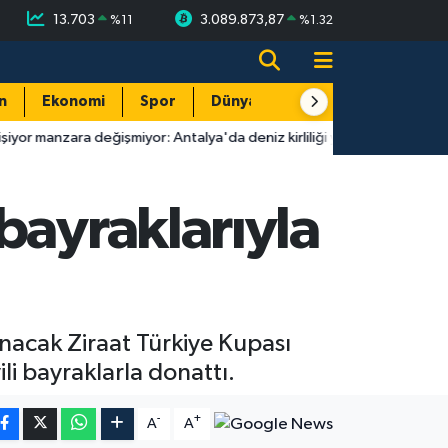
13.703
3.089.873,87
%
11
%
1.32
n
Ekonomi
Spor
Dünya
Resmi Reklamlar
eğişmiyor: Antalya'da deniz kirliliği yeniden gündemde!
17:2
bayraklarıyla
nacak Ziraat Türkiye Kupası
i bayraklarla donattı.
-
+
A
A