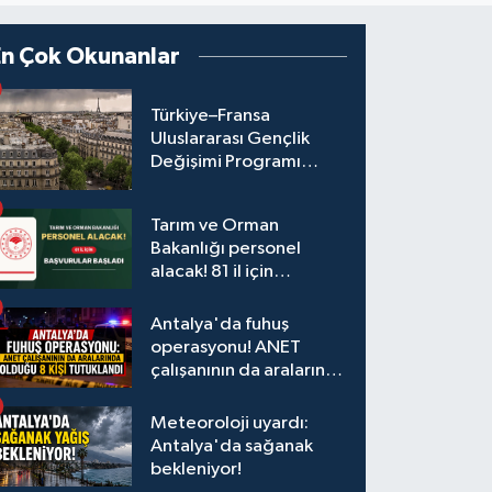
En Çok Okunanlar
Türkiye–Fransa
Uluslararası Gençlik
Değişimi Programı
Başvuruları Başladı
Tarım ve Orman
Bakanlığı personel
alacak! 81 il için
başvurular başladı
Antalya'da fuhuş
operasyonu! ANET
çalışanının da aralarında
olduğu 8 kişi tutuklandı
Meteoroloji uyardı:
Antalya'da sağanak
bekleniyor!