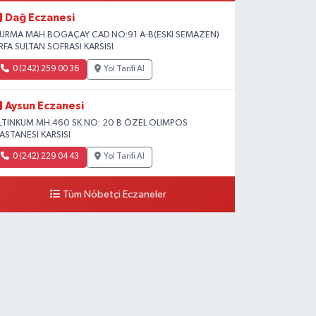
Dağ Eczanesi
URMA MAH.BOGAÇAY CAD.NO:91 A-B(ESKI SEMAZEN)
RFA SULTAN SOFRASI KARSISI
0 (242) 259 00 36
Yol Tarifi Al
Aysun Eczanesi
LTINKUM MH.460 SK.NO: 20 B ÖZEL OLIMPOS
ASTANESI KARSISI
0 (242) 229 04 43
Yol Tarifi Al
Tüm Nöbetçi Eczaneler