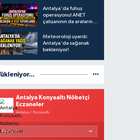
Antalya'da fuhuş
operasyonu! ANET
çalışanının da aralarında
olduğu 8 kişi tutuklandı
Meteoroloji uyardı:
Antalya'da sağanak
bekleniyor!
ükleniyor...
Antalya Konyaaltı Nöbetçi
Eczaneler
Antalya / Konyaaltı