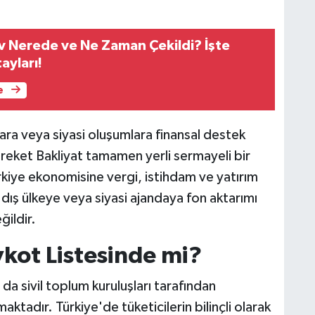
ev Nerede ve Ne Zaman Çekildi? İşte
ayları!
e
ara veya siyasi oluşumlara finansal destek
ereket Bakliyat tamamen yerli sermayeli bir
Türkiye ekonomisine vergi, istihdam ve yatırım
dış ülkeye veya siyasi ajandaya fon aktarımı
ildir.
kot Listesinde mi?
 da sivil toplum kuruluşları tarafından
ktadır. Türkiye'de tüketicilerin bilinçli olarak