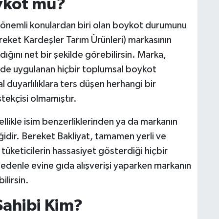
ykot mu?
n önemli konulardan biri olan boykot durumunu
reket Kardeşler Tarım Ürünleri) markasının
ğını net bir şekilde görebilirsin. Marka,
'de uygulanan hiçbir toplumsal boykot
 duyarlılıklara ters düşen herhangi bir
estekçisi olmamıştır.
llikle isim benzerliklerinden ya da markanın
iğidir. Bereket Bakliyat, tamamen yerli ve
n, tüketicilerin hassasiyet gösterdiği hiçbir
 nedenle evine gıda alışverişi yaparken markanın
ilirsin.
Sahibi Kim?