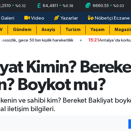
5,2510
64,4811
6660.55
%
0.32
%
0.38
%
0.03
 Galeri
Video
Yazarlar
Nöbetçi Eczane
TV
Gündem
Asayiş
Turizm
Yaşam
Magazi
50 bin kişilik hareketlilik
15:21
Antalya'da korkutan çarpışma:
yat Kimin? Bereke
in? Boykot mu?
kenin ve sahibi kim? Bereket Bakliyat boyko
iletişim bilgileri.