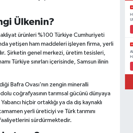
H
ngi Ülkenin?
U
Bakliyat ürünleri %100 Türkiye Cumhuriyeti
ında yetişen ham maddeleri işleyen firma, yerli
r. Şirketin genel merkezi, üretim tesisleri,
A
H
ı Türkiye sınırları içerisinde, Samsun ilinin
iği Bafra Ovası'nın zengin mineralli
dolu coğrafyasının tarımsal gücünü dünyaya
abancı hiçbir ortaklığı ya da dış kaynaklı
mamen yerli üreticiyi ve Türk tarımını
aaliyetlerini sürdürmektedir.