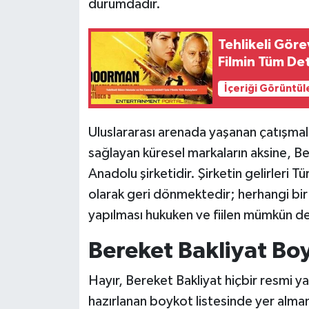
durumdadır.
Tehlikeli Gör
Filmin Tüm Det
İçeriği Görüntül
Uluslararası arenada yaşanan çatışmal
sağlayan küresel markaların aksine, B
Anadolu şirketidir. Şirketin gelirleri 
olarak geri dönmektedir; herhangi bir 
yapılması hukuken ve fiilen mümkün değ
Bereket Bakliyat Boy
Hayır, Bereket Bakliyat hiçbir resmi ya
hazırlanan boykot listesinde yer almama