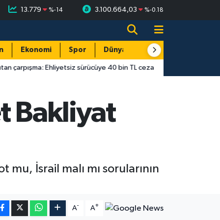
13.779
3.100.664,03
%
-14
%
-0.18
n
Ekonomi
Spor
Dünya
Resmi Reklamlar
 Ehliyetsiz sürücüye 40 bin TL ceza
14:55
Antalya’da gecekond
t Bakliyat
t mu, İsrail malı mı sorularının
-
+
A
A