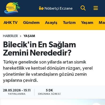
Nöbetçi Eczane
AHK TV
Antalya Nöbetçi Eczaneler
AHK TV
Gündem
Asayiş
Turizm
Yaşam
Ma
Gündem
Antalya Hava Durumu
HABERLER
YAŞAM
Asayiş
Antalya Namaz Vakitleri
Bilecik'in En Sağlam
Zemini Nerededir?
Turizm
Antalya Trafik Yoğunluk Haritası
Türkiye genelinde son yıllarda artan sismik
Yaşam
Süper Lig Puan Durumu ve Fikstür
hareketlilik ve kentsel dönüşüm rüzgarı, yerel
yönetimler ile vatandaşların gözünü zemin
Magazin
Tüm Manşetler
yapılarına çevirdi.
Ekonomi
Son Dakika Haberleri
28.05.2026 - 15:11
5 DK
YAYINLANMA
OKUNMA SÜRESI
Spor
Haber Arşivi