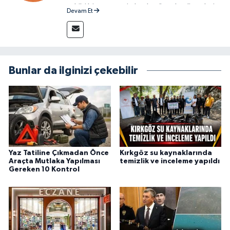
sahibi bir gazeteci olarak, güncel gelişmeleri
Devam Et
yakından takip ediyor ve okuyucuları doğru,
güvenilir ve tarafsız bilgilerle buluşturmayı
amaçlıyorum. Habercilik anlayışımda etik
değerlere, araştırmacı bakış açısına ve
objektifliğe büyük önem veriyorum. Çeşitli
Bunlar da ilginizi çekebilir
alanlarda ürettiğim içeriklerle kamuoyuna
fayda sağla
Yaz Tatiline Çıkmadan Önce
Kırkgöz su kaynaklarında
Araçta Mutlaka Yapılması
temizlik ve inceleme yapıldı
Gereken 10 Kontrol