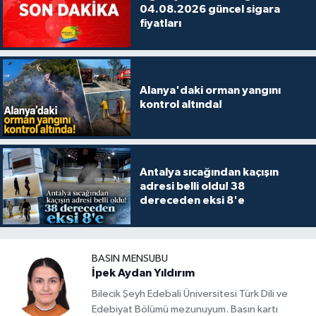
04.08.2026 güncel sigara
fiyatları
Alanya'daki orman yangını
kontrol altında!
Antalya sıcağından kaçışın
adresi belli oldu! 38
dereceden eksi 8'e
BASIN MENSUBU
İpek Aydan Yıldırım
Bilecik Şeyh Edebali Üniversitesi Türk Dili ve
Edebiyat Bölümü mezunuyum. Basın kartı