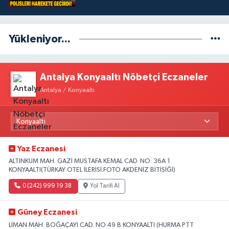
Yükleniyor...
Antalya Konyaaltı Nöbetçi Eczaneler
Antalya / Konyaaltı
Yaz Eczanesi
ALTINKUM MAH. GAZİ MUSTAFA KEMAL CAD. NO: 36A 1
KONYAALTI(TÜRKAY OTEL İLERİSİ.FOTO AKDENİZ BİTİŞİĞİ)
0 (242) 999 19 38
Yol Tarifi Al
Güney Eczanesi
LİMAN MAH. BOĞAÇAYI CAD. NO:49 B KONYAALTI (HURMA PTT