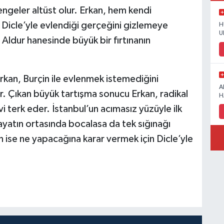
engeler altüst olur. Erkan, hem kendi
 Dicle’yle evlendiği gerçeğini gizlemeye
H
U
k, Aldur hanesinde büyük bir fırtınanın
rkan, Burçin ile evlenmek istemediğini
A
ır. Çıkan büyük tartışma sonucu Erkan, radikal
H
evi terk eder. İstanbul’un acımasız yüzüyle ilk
hayatın ortasında bocalasa da tek sığınağı
 ise ne yapacağına karar vermek için Dicle’yle