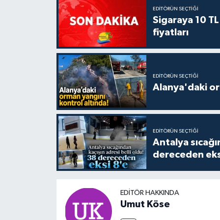
EDITÖRÜN SEÇTIĞI
Sigaraya 10 TL
fiyatları
EDITÖRÜN SEÇTIĞI
Alanya'daki or
EDITÖRÜN SEÇTIĞI
Antalya sıcağın
dereceden eks
EDITÖR HAKKINDA
Umut Köse