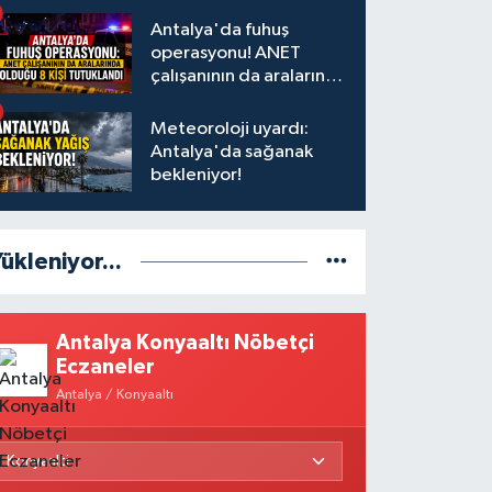
Antalya'da fuhuş
operasyonu! ANET
çalışanının da aralarında
olduğu 8 kişi tutuklandı
Meteoroloji uyardı:
Antalya'da sağanak
bekleniyor!
ükleniyor...
Antalya Konyaaltı Nöbetçi
Eczaneler
Antalya / Konyaaltı