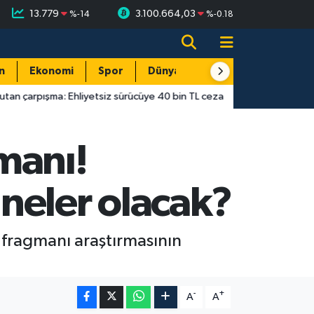
13.779
3.100.664,03
%
-14
%
-0.18
n
Ekonomi
Spor
Dünya
Resmi Reklamlar
 Ehliyetsiz sürücüye 40 bin TL ceza
14:55
Antalya’da gecekond
manı!
neler olacak?
m fragmanı araştırmasının
-
+
A
A