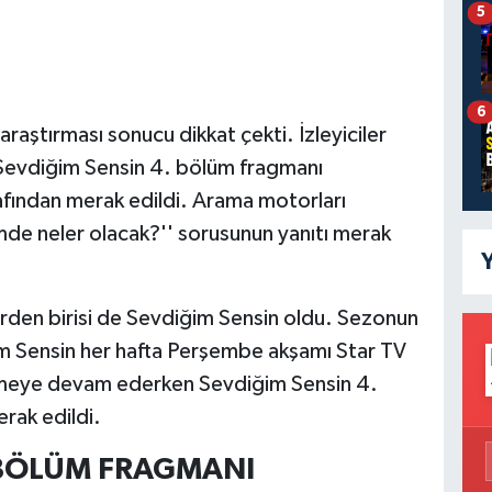
5
6
aştırması sonucu dikkat çekti. İzleyiciler
i Sevdiğim Sensin 4. bölüm fragmanı
rafından merak edildi. Arama motorları
mde neler olacak?'' sorusunun yanıtı merak
Y
ilerden birisi de Sevdiğim Sensin oldu. Sezonun
ğim Sensin her hafta Perşembe akşamı Star TV
gelmeye devam ederken Sevdiğim Sensin 4.
rak edildi.
 BÖLÜM FRAGMANI