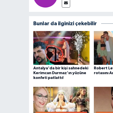
Bunlar da ilginizi çekebilir
Antalya'da bir kişi sahnedeki
Robert Le
Kerimcan Durmaz'ın yüzüne
rotasını A
konfeti patlattı!