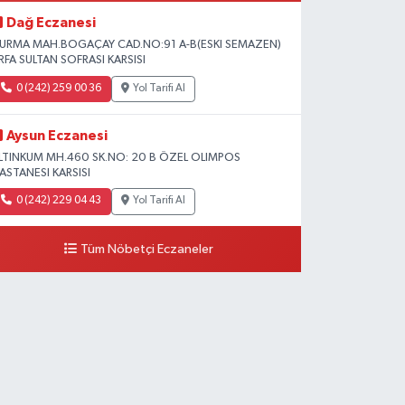
Dağ Eczanesi
URMA MAH.BOGAÇAY CAD.NO:91 A-B(ESKI SEMAZEN)
RFA SULTAN SOFRASI KARSISI
0 (242) 259 00 36
Yol Tarifi Al
Aysun Eczanesi
LTINKUM MH.460 SK.NO: 20 B ÖZEL OLIMPOS
ASTANESI KARSISI
0 (242) 229 04 43
Yol Tarifi Al
Tüm Nöbetçi Eczaneler