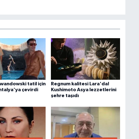
wandowski tatil için
Regnum kalitesi Lara'da!
ntalya'ya çevirdi
Kushimoto Asya lezzetlerini
şehre taşıdı