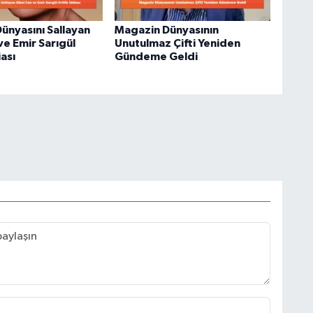
ünyasını Sallayan
Magazin Dünyasının
ve Emir Sarıgül
Unutulmaz Çifti Yeniden
iası
Gündeme Geldi