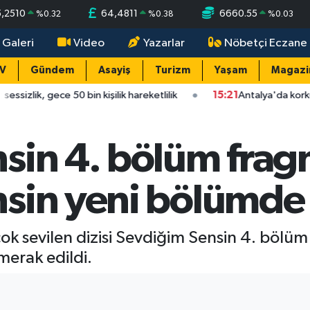
5,2510
64,4811
6660.55
%
0.32
%
0.38
%
0.03
 Galeri
Video
Yazarlar
Nöbetçi Eczane
TV
Gündem
Asayiş
Turizm
Yaşam
Magazi
50 bin kişilik hareketlilik
15:21
Antalya'da korkutan çarpışma:
sin 4. bölüm frag
sin yeni bölümde 
 çok sevilen dizisi Sevdiğim Sensin 4. bölü
merak edildi.